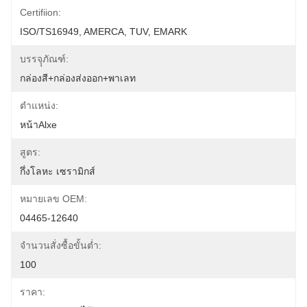
Certifiion:
ISO/TS16949, AMERCA, TUV, EMARK
บรรจุุภัณฑ์:
กล่องสี+กล่องส่งออก+พาเลท
ตำแหน่ง:
หน้าAlxe
สูตร:
กึ่งโลหะ เซรามิกส์
หมายเลข OEM:
04465-12640
จำนวนสั่งซื้อขั้นต่ำ:
100
ราคา: