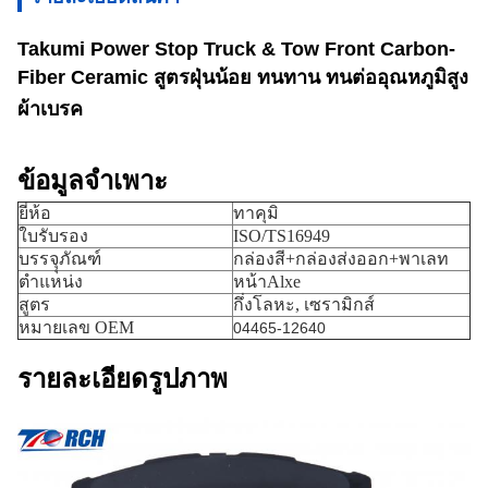
Takumi Power Stop Truck & Tow Front Carbon-
Fiber Ceramic สูตรฝุ่นน้อย ทนทาน ทนต่ออุณหภูมิสูง
ผ้าเบรค
ข้อมูลจำเพาะ
ยี่ห้อ
ทาคุมิ
ใบรับรอง
ISO/TS16949
บรรจุุภัณฑ์
กล่องสี+กล่องส่งออก+พาเลท
ตำแหน่ง
หน้าAlxe
สูตร
กึ่งโลหะ, เซรามิกส์
หมายเลข OEM
04465-12640
รายละเอียดรูปภาพ