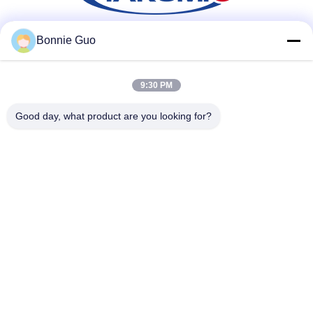
Bonnie Guo
สื่อสังคม
9:30 PM
ติดต่อเร็ว
Good day, what product are you looking for?
โทร
86-731-84830658
อีเมล
nicholas@takumijap.com
ที่อยู่
ห้อง 3,27 / F. , HO KING COMMERCIAL CENTER, NO.2-16
FA YUEN STREET, MONG KOK, KOWLOON HK