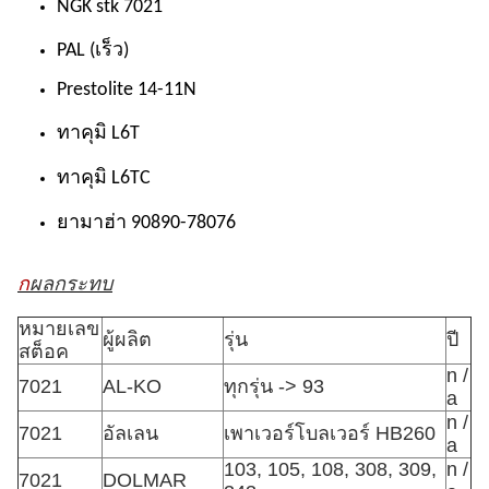
NGK stk 7021
PAL (เร็ว)
Prestolite 14-11N
ทาคุมิ L6T
ทาคุมิ L6TC
ยามาฮ่า 90890-78076
ก
ผลกระทบ
หมายเลข
ผู้ผลิต
รุ่น
ปี
สต็อค
n /
7021
AL-KO
ทุกรุ่น -> 93
a
n /
7021
อัลเลน
เพาเวอร์โบลเวอร์ HB260
a
103, 105, 108, 308, 309,
n /
7021
DOLMAR