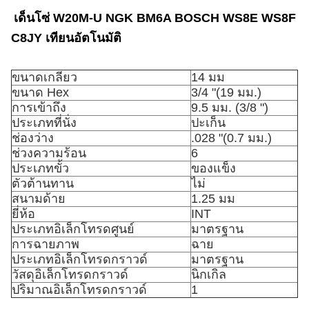
เด็นโซ่ W20M-U NGK BM6A BOSCH WS8E WS8F
C8JY เทียนอัตโนมัติ
ขนาดเกลียว
14 มม
ขนาด Hex
3/4 "(19 มม.)
การเข้าถึง
9.5 มม. (3/8 ")
ประเภทที่นั่ง
ปะเก็น
ช่องว่าง
.028 "(0.7 มม.)
ช่วงความร้อน
6
ประเภทขั้ว
ของแข็ง
ตัวต้านทาน
ไม่
สนามด้าย
1.25 มม
ยี่ห้อ
INT
ประเภทอิเล็กโทรดศูนย์
มาตรฐาน
การฉายภาพ
ฉาย
ประเภทอิเล็กโทรดกราวด์
มาตรฐาน
วัสดุอิเล็กโทรดกราวด์
นิกเกิล
ปริมาณอิเล็กโทรดกราวด์
1