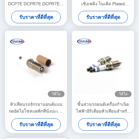
DCP7E DCPR7E DCPR7E-N
เชิงเพลิง ไนเคิล Plated
RA8HC RA6HC สำหรับเรือ
Electrode สําหรับ 90CC
รับราคาที่ดีที่สุด
รับราคาที่ดีที่สุด
ยนต์โกคาร์ทรถจักรยานยนต์
70CC
ป่า
วิดีโอ
วิดีโอ
หัวเทียนรถจักรยานยนต์แบบ
ชิ้นส่วนรถยนต์เครื่องกำเนิด
กดอัดไอโซสแตติกที่นั่งปะเก็น
ไฟฟ้าอิริเดียมหัวเทียนสำหรับ
เซรามิก
Toyoya รถก๊าซเครื่องยนต์
รับราคาที่ดีที่สุด
รับราคาที่ดีที่สุด
Cdha / Cdhb แทนที่สำหรับ
5503 DR14YP