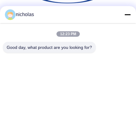
nicholas
สื่อสังคม
12:23 PM
ติดต่อเร็ว
Good day, what product are you looking for?
โทร
86-731-84830658
อีเมล
nicholas@takumijap.com
ที่อยู่
ห้อง 3,27 / F. , HO KING COMMERCIAL CENTER, NO.2-16
FA YUEN STREET, MONG KOK, KOWLOON HK
นโยบายความเป็นส่วนตัว
|
แผนผังเว็บไซต์