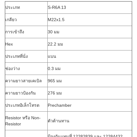
ประเภท
S-R6A 13
เกลียว
M22x1.5
การเข้าถึง
30 มม
Hex
22.2 มม
ประเภทที่นั่ง
แบน
ช่องว่าง
0.3 มม
ความยาวสายเคเบิล
965 มม
ความยาวป้องกัน
276 มม
ประเภทอิเล็กโทรด
Prechamber
Resistor หรือ Non-
ตัวต้านทาน
Resistor
ป้องกันแทนที่ 12282839 และ 12284432