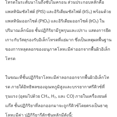
โทรดในระดับนาโนถึงซับไมครอน ส่วนประกอบหลักคือ
แพลทินัมซัลไฟด์ (PtS) และอิริเดียมซัลไฟด์ (IrS₃) พร้อมด้วย
แพลทินัมออกไซด์ (PtO₂) และอิริเดียมออกไซด์ (IrO₂) ใน
ปริมาณเล็กน้อย ชั้นปฏิกิริยามีรูพรุนและเปราะ แสดงการยึด
เกาะกับวัสดุรองรับอิเล็กโทรดที่แย่มาก ซึ่งเป็นเหตุผลพื้นฐาน
ของการหลุดลอกของอนุภาคโลหะมีค่าออกจากพื้นผิวอิเล็ก
โทรด
ในขณะที่ชั้นปฏิกิริยาโลหะมีค่าลอกออกจากพื้นผิวอิเล็กโท
รด ภายใต้อิทธิพลของอุณหภูมิสูงและบรรยากาศรีดิวซ์ที่
รุนแรง (อุดมไปด้วย CH₄, H₂, และ CO) ภายในเครื่องยนต์
แก๊ส ชั้นปฏิกิริยาที่ลอกออกมาจะถูกรีดิวซ์โดยตรงเป็นธาตุ
โลหะมีค่า ปฏิกิริยารีดักชันหลักมีดังนี้: