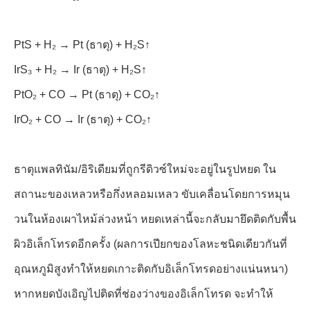
PtS + H₂ → Pt (ธาตุ) + H₂S↑
IrS₃ + H₂ → Ir (ธาตุ) + H₂S↑
PtO₂ + CO → Pt (ธาตุ) + CO₂↑
IrO₂ + CO → Ir (ธาตุ) + CO₂↑
ธาตุแพลทินัม/อิริเดียมที่ถูกรีดิวซ์ใหม่จะอยู่ในรูปหยด ใน
สถานะของเหลวหรือกึ่งหลอมเหลว ขับเคลื่อนโดยการหมุน
วนในห้องเผาไหม้ล่วงหน้า หยดเหล่านี้จะกลับมายึดติดกับพื้น
ผิวอิเล็กโทรดอีกครั้ง (ผลการเปียกของโลหะชนิดเดียวกันที่
อุณหภูมิสูงทำให้หยดเกาะติดกับอิเล็กโทรดอย่างแน่นหนา)
หากหยดบังเอิญไปติดที่ช่องว่างของอิเล็กโทรด จะทำให้