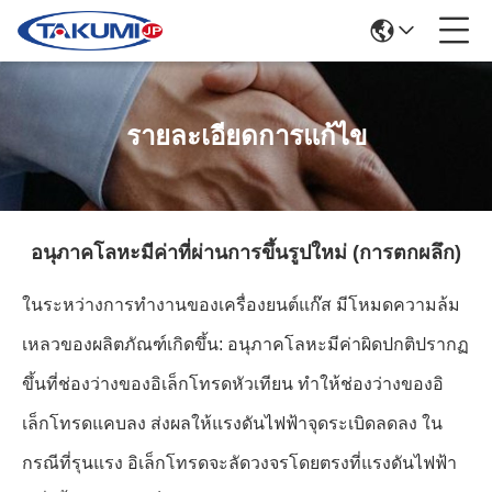
รายละเอียดการแก้ไข
อนุภาคโลหะมีค่าที่ผ่านการขึ้นรูปใหม่ (การตกผลึก)
ในระหว่างการทำงานของเครื่องยนต์แก๊ส มีโหมดความล้ม
เหลวของผลิตภัณฑ์เกิดขึ้น: อนุภาคโลหะมีค่าผิดปกติปรากฏ
ขึ้นที่ช่องว่างของอิเล็กโทรดหัวเทียน ทำให้ช่องว่างของอิ
เล็กโทรดแคบลง ส่งผลให้แรงดันไฟฟ้าจุดระเบิดลดลง ใน
กรณีที่รุนแรง อิเล็กโทรดจะลัดวงจรโดยตรงที่แรงดันไฟฟ้า