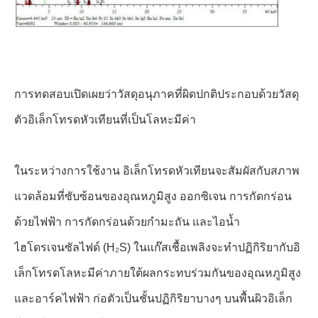
การทดสอบเปิดเผยว่าวัสดุอนุภาคที่ผิดปกติประกอบด้วยวัสดุ
ตัวอิเล็กโทรดหัวเทียนที่เป็นโลหะมีค่า
ในระหว่างการใช้งาน อิเล็กโทรดหัวเทียนจะสัมผัสกับสภาพ
แวดล้อมที่ซับซ้อนของอุณหภูมิสูง ออกซิเจน การกัดกร่อน
ด้วยไฟฟ้า การกัดกร่อนด้วยกำมะถัน และไอน้ำ
ไฮโดรเจนซัลไฟด์ (H₂S) ในแก๊สเชื้อเพลิงจะทำปฏิกิริยากับอิ
เล็กโทรดโลหะมีค่าภายใต้ผลกระทบร่วมกันของอุณหภูมิสูง
และอาร์คไฟฟ้า ก่อตัวเป็นชั้นปฏิกิริยาบางๆ บนพื้นผิวอิเล็ก