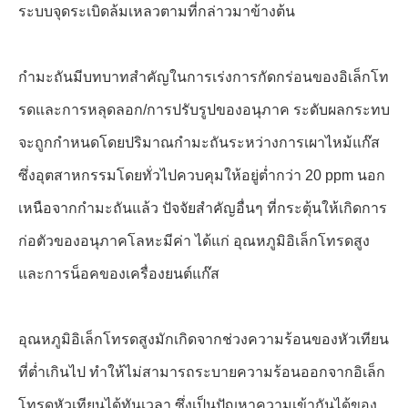
ระบบจุดระเบิดล้มเหลวตามที่กล่าวมาข้างต้น
กำมะถันมีบทบาทสำคัญในการเร่งการกัดกร่อนของอิเล็กโท
รดและการหลุดลอก/การปรับรูปของอนุภาค ระดับผลกระทบ
จะถูกกำหนดโดยปริมาณกำมะถันระหว่างการเผาไหม้แก๊ส
ซึ่งอุตสาหกรรมโดยทั่วไปควบคุมให้อยู่ต่ำกว่า 20 ppm นอก
เหนือจากกำมะถันแล้ว ปัจจัยสำคัญอื่นๆ ที่กระตุ้นให้เกิดการ
ก่อตัวของอนุภาคโลหะมีค่า ได้แก่ อุณหภูมิอิเล็กโทรดสูง
และการน็อคของเครื่องยนต์แก๊ส
อุณหภูมิอิเล็กโทรดสูงมักเกิดจากช่วงความร้อนของหัวเทียน
ที่ต่ำเกินไป ทำให้ไม่สามารถระบายความร้อนออกจากอิเล็ก
โทรดหัวเทียนได้ทันเวลา ซึ่งเป็นปัญหาความเข้ากันได้ของ