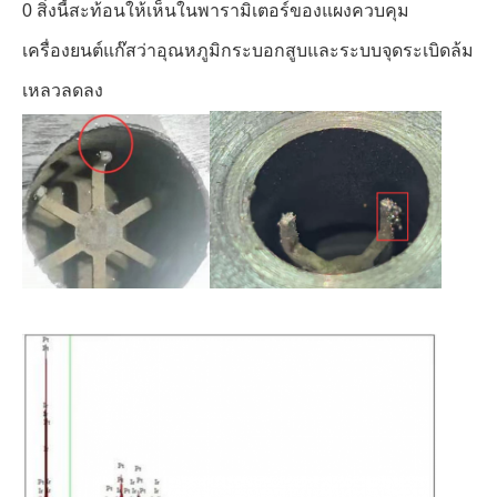
0 สิ่งนี้สะท้อนให้เห็นในพารามิเตอร์ของแผงควบคุม
เครื่องยนต์แก๊สว่าอุณหภูมิกระบอกสูบและระบบจุดระเบิดล้ม
เหลวลดลง